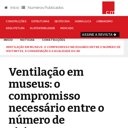
Início
Números Publicados
CONSTRUÇÕES
ESTRUTURAS
GEOTECNIA
HIDRÁULICA
URBANISMO
ARQUITETURA
SUSTENTABILIDADE
MERCADO
ASSINE A REVISTA
INÍCIO
NOTÍCIAS
CONSTRUÇÕES
VENTILAÇÃO EM MUSEUS: O COMPROMISSO NECESSÁRIO ENTRE O NÚMERO DE
VISITANTES, A CONSERVAÇÃO E A QUALIDADE DO AR
Ventilação em
museus: o
compromisso
necessário entre o
número de