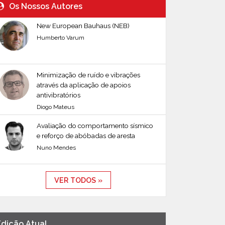
Os Nossos Autores
New European Bauhaus (NEB)
Humberto Varum
Minimização de ruído e vibrações
através da aplicação de apoios
antivibratórios
Diogo Mateus
Avaliação do comportamento sísmico
e reforço de abóbadas de aresta
Nuno Mendes
VER TODOS »
Edição Atual