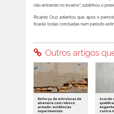
não entrando no inverno”, sublinhou o pre
Ricardo Cruz adiantou que, após o períod
ficarão todas concluídas num período est
Outros artigos qu
Reforço de estruturas de
Acordo 
alvenaria com reboco
qualific
armado: evidências
engenhe
experimentais
contra 