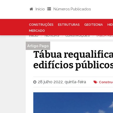
Início
Números Publicados
CONSTRUÇÕES
ESTRUTURAS
GEOTECNIA
HID
MERCADO
INÍCIO
NOTÍCIAS
CONSTRUÇÕES
TÁBUA REQ
Artigo Pago
Tábua requalific
edifícios público
28 julho 2022, quinta-feira
Constru