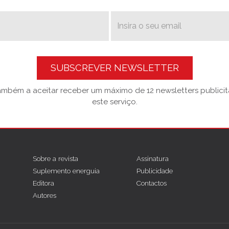
SUBSCREVER NEWSLETTER
também a aceitar receber um máximo de 12 newsletters publicitá
este serviço.
Sobre a revista
Assinatura
Suplemento energuia
Publicidade
Editora
Contactos
Autores