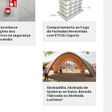
reconhece
Comportamento ao Fogo
ações dos
de Fachadas Revestidas
iros na segurança
com ETICS/Capoto
incêndio
Abobadilha, Abóbada de
tijoleiras ao baixo, Bóveda
Tabicada ou Abóbada
Lusitana?