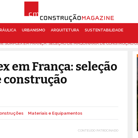
RÁULICA
URBANISMO
ARQUITETURA
SUSTENTABILIDADE
DE SURPLEX EM FRANÇA: SELEÇÃO DE MAQUINARIA DE CONSTRUÇÃO 
ex em França: seleção
e construção
onstruções
Materiais e Equipamentos
CONTEÚDO PATROCINADO