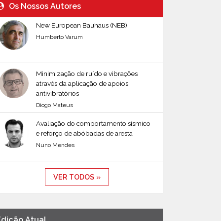
Os Nossos Autores
New European Bauhaus (NEB)
Humberto Varum
Minimização de ruído e vibrações
através da aplicação de apoios
antivibratórios
Diogo Mateus
Avaliação do comportamento sísmico
e reforço de abóbadas de aresta
Nuno Mendes
VER TODOS »
Edição Atual