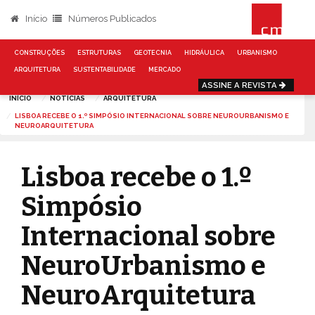
Início
Números Publicados
CONSTRUÇÕES
ESTRUTURAS
GEOTECNIA
HIDRÁULICA
URBANISMO
ARQUITETURA
SUSTENTABILIDADE
MERCADO
ASSINE A REVISTA
INÍCIO
NOTÍCIAS
ARQUITETURA
LISBOA RECEBE O 1.º SIMPÓSIO INTERNACIONAL SOBRE NEUROURBANISMO E
NEUROARQUITETURA
Lisboa recebe o 1.º
Simpósio
Internacional sobre
NeuroUrbanismo e
NeuroArquitetura