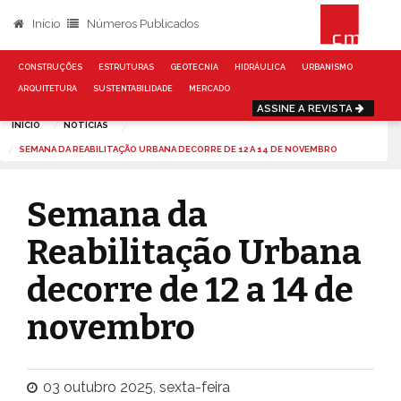
Início
Números Publicados
CONSTRUÇÕES
ESTRUTURAS
GEOTECNIA
HIDRÁULICA
URBANISMO
ARQUITETURA
SUSTENTABILIDADE
MERCADO
ASSINE A REVISTA
INÍCIO
NOTÍCIAS
SEMANA DA REABILITAÇÃO URBANA DECORRE DE 12 A 14 DE NOVEMBRO
Semana da
Reabilitação Urbana
decorre de 12 a 14 de
novembro
03 outubro 2025, sexta-feira