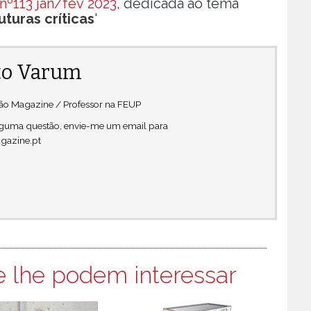
nº113 jan/fev 2023
, dedicada ao tema
turas críticas
'
o Varum
ção Magazine / Professor na FEUP
alguma questão, envie-me um email para
gazine.pt
e lhe podem interessar