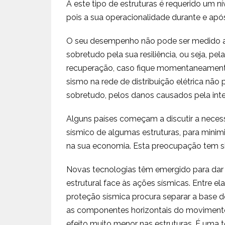
A este tipo de estruturas é requerido um 
pois a sua operacionalidade durante e apó
O seu desempenho não pode ser medido ap
sobretudo pela sua resiliência, ou seja, p
recuperação, caso fique momentaneamente
sismo na rede de distribuição elétrica não
sobretudo, pelos danos causados pela int
Alguns países começam a discutir a nece
sísmico de algumas estruturas, para mini
na sua economia. Esta preocupação tem si
Novas tecnologias têm emergido para dar
estrutural face às ações sísmicas. Entre e
proteção sísmica procura separar a base 
as componentes horizontais do moviment
efeito muito menor nas estruturas. É uma