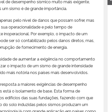
nível de desempenho sísmico muito mais exigente,
s um sismo é de grande importância.
enas pelo nível de danos que possam sofrer, mas
ela sua operacionalidade e pelo tempo de
 inoperacional. Por exemplo, o impacto de um
 pode ser só contabilizado pelos danos diretos, mas,
errupção de fornecimento de energia.
ssidade de aumentar a exigência no comportamento
mizar o impacto de um sismo de grande intensidade
do mais notória nos países mais desenvolvidos.
 resposta a maiores exigências de desempenho
las está o isolamento de base. Esta forma de
dos edifícios das suas fundações, fazendo com que
o do solo induzidas pelos sismos produzam um
 tecnologia já com grande aplicação em países como