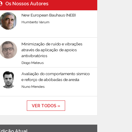
Os Nossos Autores
New European Bauhaus (NEB)
Humberto Varum
Minimização de ruído e vibrações
através da aplicação de apoios
antivibratórios
Diogo Mateus
Avaliação do comportamento sísmico
e reforço de abóbadas de aresta
Nuno Mendes
VER TODOS »
Edição Atual