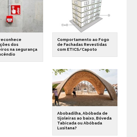
reconhece
Comportamento ao Fogo
ações dos
de Fachadas Revestidas
iros na segurança
com ETICS/Capoto
incêndio
Abobadilha, Abóbada de
tijoleiras ao baixo, Bóveda
Tabicada ou Abóbada
Lusitana?