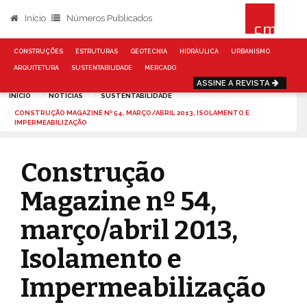
Início
Números Publicados
CONSTRUÇÕES
ESTRUTURAS
GEOTECNIA
HIDRÁULICA
URBANISMO
ARQUITETURA
SUSTENTABILIDADE
MERCADO
ASSINE A REVISTA
INÍCIO
NOTÍCIAS
SUSTENTABILIDADE
CONSTRUÇÃO MAGAZINE Nº 54, MARÇO/ABRIL 2013, ISOLAMENTO E
IMPERMEABILIZAÇÃO
Construção
Magazine nº 54,
março/abril 2013,
Isolamento e
Impermeabilização