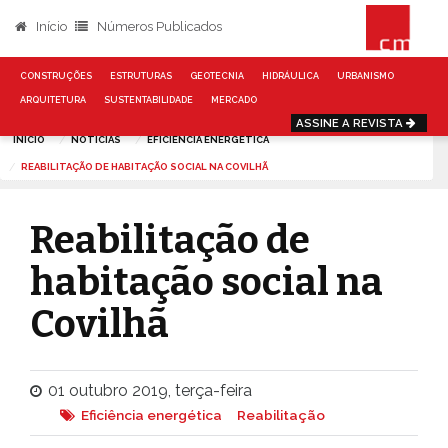
Início
Números Publicados
CONSTRUÇÕES
ESTRUTURAS
GEOTECNIA
HIDRÁULICA
URBANISMO
ARQUITETURA
SUSTENTABILIDADE
MERCADO
ASSINE A REVISTA
INÍCIO
NOTÍCIAS
EFICIÊNCIA ENERGÉTICA
REABILITAÇÃO DE HABITAÇÃO SOCIAL NA COVILHÃ
Reabilitação de
habitação social na
Covilhã
01 outubro 2019, terça-feira
Eficiência energética
Reabilitação