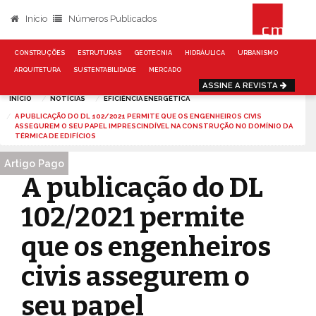
Início
Números Publicados
CONSTRUÇÕES
ESTRUTURAS
GEOTECNIA
HIDRÁULICA
URBANISMO
ARQUITETURA
SUSTENTABILIDADE
MERCADO
ASSINE A REVISTA
INÍCIO
NOTÍCIAS
EFICIÊNCIA ENERGÉTICA
A PUBLICAÇÃO DO DL 102/2021 PERMITE QUE OS ENGENHEIROS CIVIS
ASSEGUREM O SEU PAPEL IMPRESCINDÍVEL NA CONSTRUÇÃO NO DOMÍNIO DA
TÉRMICA DE EDIFÍCIOS
Artigo Pago
Artigo Pago
A publicação do DL
102/2021 permite
que os engenheiros
civis assegurem o
seu papel