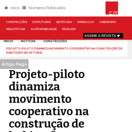
Início
Números Publicados
CONSTRUÇÕES
ESTRUTURAS
GEOTECNIA
HIDRÁULICA
URBANISMO
ARQUITETURA
SUSTENTABILIDADE
MERCADO
ASSINE A REVISTA
INÍCIO
NOTÍCIAS
CONSTRUÇÕES
PROJETO-PILOTO DINAMIZA MOVIMENTO COOPERATIVO NA CONSTRUÇÃO DE
HABITAÇÃO EM SETÚBAL
Artigo Pago
Projeto-piloto
dinamiza
movimento
cooperativo na
construção de