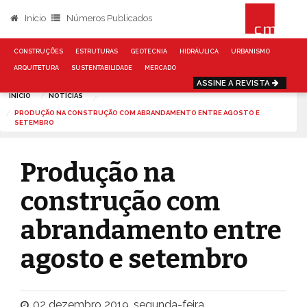
Início
Números Publicados
CONSTRUÇÕES
ESTRUTURAS
GEOTECNIA
HIDRÁULICA
URBANISMO
ARQUITETURA
SUSTENTABILIDADE
MERCADO
ASSINE A REVISTA
INÍCIO
NOTÍCIAS
PRODUÇÃO NA CONSTRUÇÃO COM ABRANDAMENTO ENTRE AGOSTO E
SETEMBRO
Produção na
construção com
abrandamento entre
agosto e setembro
02 dezembro 2019, segunda-feira