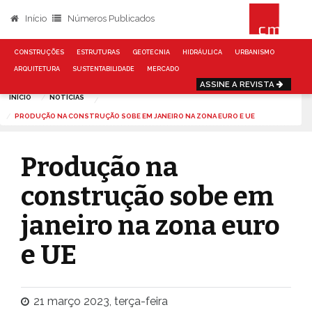
Início
Números Publicados
CONSTRUÇÕES
ESTRUTURAS
GEOTECNIA
HIDRÁULICA
URBANISMO
ARQUITETURA
SUSTENTABILIDADE
MERCADO
ASSINE A REVISTA
INÍCIO
NOTÍCIAS
PRODUÇÃO NA CONSTRUÇÃO SOBE EM JANEIRO NA ZONA EURO E UE
Produção na
construção sobe em
janeiro na zona euro
e UE
21 março 2023, terça-feira