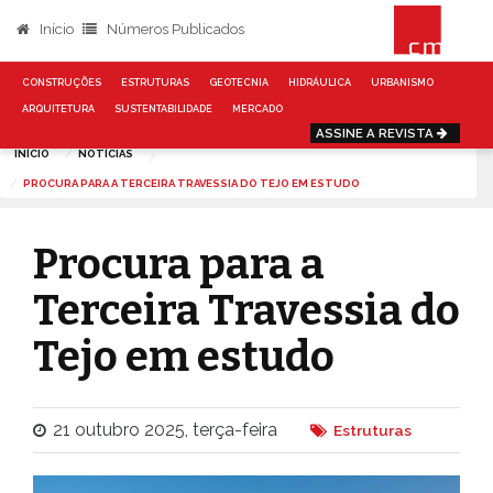
Início
Números Publicados
CONSTRUÇÕES
ESTRUTURAS
GEOTECNIA
HIDRÁULICA
URBANISMO
ARQUITETURA
SUSTENTABILIDADE
MERCADO
ASSINE A REVISTA
INÍCIO
NOTÍCIAS
PROCURA PARA A TERCEIRA TRAVESSIA DO TEJO EM ESTUDO
Procura para a
Terceira Travessia do
Tejo em estudo
21 outubro 2025, terça-feira
Estruturas