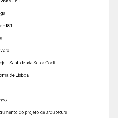
Póvoas
- IST
iga
 - IST
ga
Évora
jo - Santa Maria Scala Coeli
noma de Lisboa
inho
strumento do projeto de arquitetura