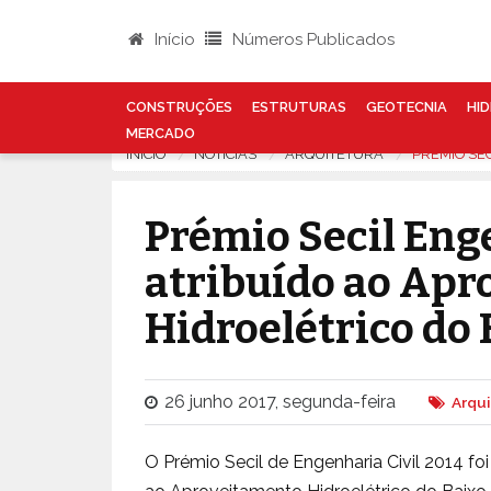
Início
Números Publicados
CONSTRUÇÕES
ESTRUTURAS
GEOTECNIA
HID
MERCADO
INÍCIO
NOTÍCIAS
ARQUITETURA
PRÉMIO SE
Prémio Secil Eng
atribuído ao Ap
Hidroelétrico do
26 junho 2017, segunda-feira
Arqui
O Prémio Secil de Engenharia Civil 2014 fo