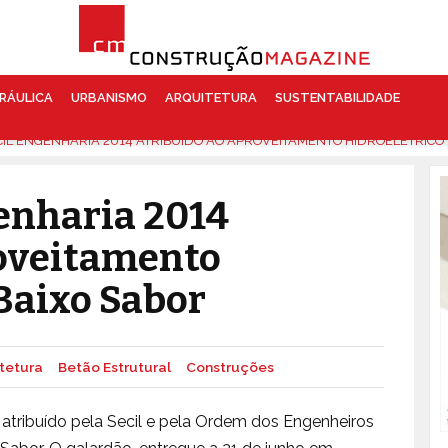
RÁULICA
URBANISMO
ARQUITETURA
SUSTENTABILIDADE
CIL ENGENHARIA 2014 ATRIBUÍDO AO APROVEITAMENTO HIDROELÉTRICO
enharia 2014
roveitamento
 Baixo Sabor
tetura
Betão Estrutural
Construções
i atribuído pela Secil e pela Ordem dos Engenheiros