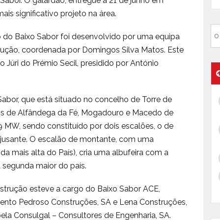
Sabor. O galardão, entregue a 21 de junho em
ais significativo projeto na área.
o do Baixo Sabor foi desenvolvido por uma equipa
odução, coordenada por Domingos Silva Matos. Este
o Júri do Prémio Secil, presidido por António
abor, que está situado no concelho de Torre de
s de Alfândega da Fé, Mogadouro e Macedo de
9 MW, sendo constituído por dois escalões, o de
a jusante. O escalão de montante, com uma
a mais alta do País), cria uma albufeira com a
 segunda maior do país.
strução esteve a cargo do Baixo Sabor ACE,
Bento Pedroso Construções, SA e Lena Construções,
pela Consulgal – Consultores de Engenharia, SA.