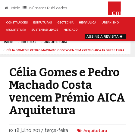
Início
Números Publicados
CONSTRUÇÕES
ESTRUTURAS
GEOTECNIA
HIDRÁULICA
URBANISMO
ARQUITETURA
SUSTENTABILIDADE
MERCADO
ASSINE A REVISTA
INÍCIO
NOTÍCIAS
ARQUITETURA
CÉLIA GOMES E PEDRO MACHADO COSTA VENCEM PRÉMIO AICA ARQUITETURA
Célia Gomes e Pedro
Machado Costa
vencem Prémio AICA
Arquitetura
18 julho 2017, terça-feira
Arquitetura