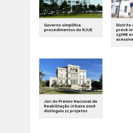
Governo simplifica
Distrito
procedimentos do RJUE
prevê in
137ME e
acessíve
Júri do Prémio Nacional de
Reabilitação Urbana 2026
distinguiu 11 projetos