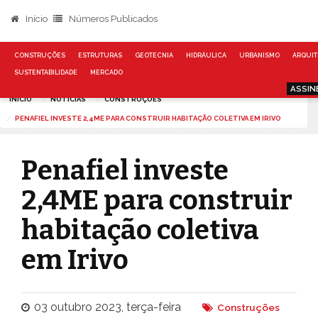
Início
Números Publicados
CONSTRUÇÕES
ESTRUTURAS
GEOTECNIA
HIDRÁULICA
URBANISMO
ARQUIT
SUSTENTABILIDADE
MERCADO
ASSIN
INÍCIO
NOTÍCIAS
CONSTRUÇÕES
PENAFIEL INVESTE 2,4ME PARA CONSTRUIR HABITAÇÃO COLETIVA EM IRIVO
Penafiel investe
2,4ME para construir
habitação coletiva
em Irivo
03 outubro 2023, terça-feira
Construções