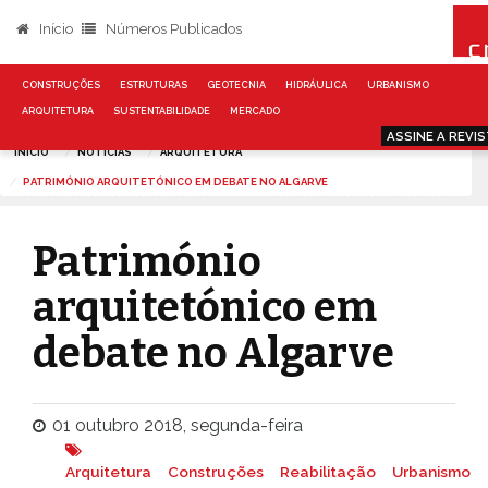
Início
Números Publicados
CONSTRUÇÕES
ESTRUTURAS
GEOTECNIA
HIDRÁULICA
URBANISMO
ARQUITETURA
SUSTENTABILIDADE
MERCADO
ASSINE A REVI
INÍCIO
NOTÍCIAS
ARQUITETURA
PATRIMÓNIO ARQUITETÓNICO EM DEBATE NO ALGARVE
Património
arquitetónico em
debate no Algarve
01 outubro 2018, segunda-feira
Arquitetura
Construções
Reabilitação
Urbanismo