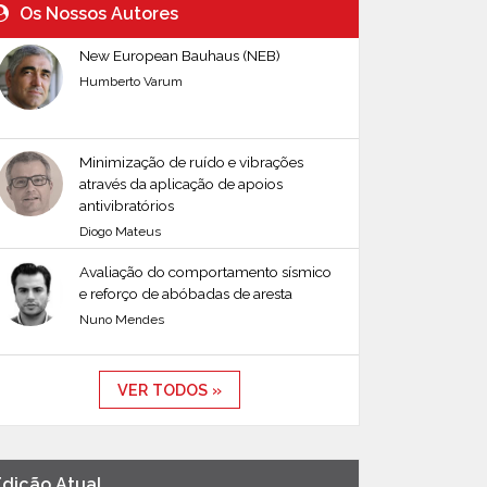
Os Nossos Autores
New European Bauhaus (NEB)
Humberto Varum
Minimização de ruído e vibrações
através da aplicação de apoios
antivibratórios
Diogo Mateus
Avaliação do comportamento sísmico
e reforço de abóbadas de aresta
Nuno Mendes
VER TODOS »
Edição Atual