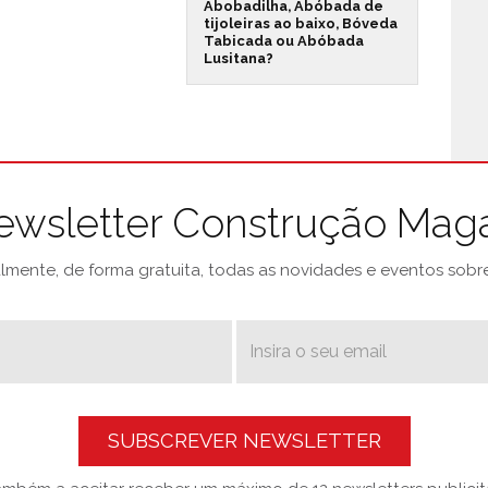
Abobadilha, Abóbada de
tijoleiras ao baixo, Bóveda
Tabicada ou Abóbada
Lusitana?
ewsletter Construção Mag
mente, de forma gratuita, todas as novidades e eventos sobre 
SUBSCREVER NEWSLETTER