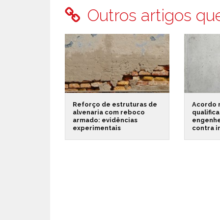
Outros artigos qu
Reforço de estruturas de
Acordo 
alvenaria com reboco
qualific
armado: evidências
engenhe
experimentais
contra 