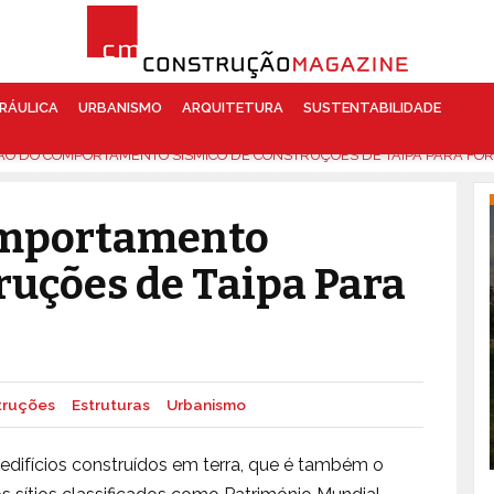
RÁULICA
URBANISMO
ARQUITETURA
SUSTENTABILIDADE
O DO COMPORTAMENTO SÍSMICO DE CONSTRUÇÕES DE TAIPA PARA FO
omportamento
ruções de Taipa Para
truções
Estruturas
Urbanismo
difícios construídos em terra, que é também o