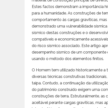
material de construção principal de divers
Estes factos demonstram a importância his
para a humanidade. As construções de te
comportamento às cargas gravíticas, mas 
demonstrado uma vulnerabilidade sísmica
sísmico destas construções e o desenvolvi
compatíveis e economicamente acessíveis
do risco sísmico associado. Este artigo 
desempenho sísmico de um componente de t
usando o método dos elementos finitos.
O Homem tem utilizado historicamente a t
diversas técnicas construtivas tradicionai
taipa. Contudo, a continuação da utilizaçã
do património construído exigem uma c
construções de terra. Estruturalmente, a
aceitável perante cargas gravíticas, mas 