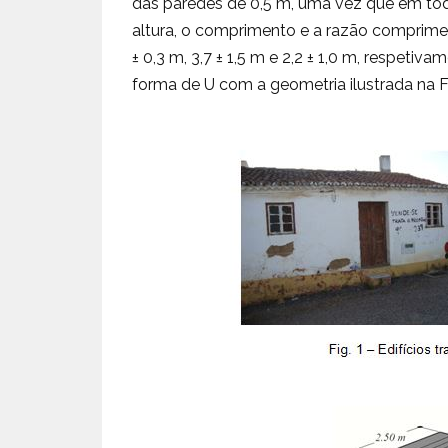
das paredes de 0,5 m, uma vez que em todo
altura, o comprimento e a razão comprime
± 0,3 m, 3,7 ± 1,5 m e 2,2 ± 1,0 m, respeti
forma de U com a geometria ilustrada na F