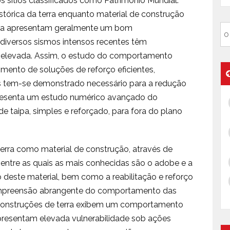
os sítios classificados como Património Mundial.
tórica da terra enquanto material de construção
rra apresentam geralmente um bom
diversos sismos intensos recentes têm
 elevada. Assim, o estudo do comportamento
mento de soluções de reforço eficientes,
 tem-se demonstrado necessário para a redução
apresenta um estudo numérico avançado do
aipa, simples e reforçado, para fora do plano
erra como material de construção, através de
s, entre as quais as mais conhecidas são o adobe e a
o deste material, bem como a reabilitação e reforço
ompreensão abrangente do comportamento das
s construções de terra exibem um comportamento
apresentam elevada vulnerabilidade sob ações