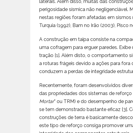
laterais. Além disso, muitas das construç
perigosidade sísmica não negligenciável. 
nestas regiões foram afetadas em sismos
Turquia (1992), Bam no Irão (2003), Pisco 
A construção em taipa consiste na compac
uma cofragem para erguer paredes. Exibe 
tração [1]. Além disto, o comportamento sí
a roturas frágeis devido a ações para fora
conduzem a perdas de integridade estrutura
Recentemente, foram desenvolvidos divers
das propriedades dos sistemas de reforço
Mortar
” ou TRM) e do desempenho de pare
se tem demonstrado bastante eficaz [3]. C
construções de terra é basicamente desco
este tipo de reforço consiga promover uma 