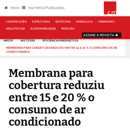
Início
Números Publicados
CONSTRUÇÕES
ESTRUTURAS
GEOTECNIA
HIDRÁULICA
URBANISMO
ARQUITETURA
SUSTENTABILIDADE
MERCADO
ASSINE A REVISTA
INÍCIO
NOTÍCIAS
EFICIÊNCIA ENERGÉTICA
MEMBRANA PARA COBERTURA REDUZIU ENTRE 15 E 20 % O CONSUMO DE AR
CONDICIONADO
Membrana para
cobertura reduziu
entre 15 e 20 % o
consumo de ar
condicionado