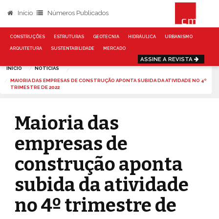
Início
Números Publicados
CONSTRUÇÕES
ESTRUTURAS
GEOTECNIA
HIDRÁULICA
URBANISMO
ARQUITETURA
SUSTENTABILIDADE
MERCADO
ASSINE A REVISTA
INÍCIO
NOTÍCIAS
MAIORIA DAS EMPRESAS DE CONSTRUÇÃO APONTA SUBIDA DA ATIVIDADE NO 4º
TRIMESTRE DE 2022
Maioria das
empresas de
construção aponta
subida da atividade
no 4º trimestre de