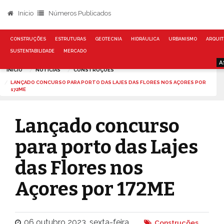
Início
Números Publicados
CONSTRUÇÕES
ESTRUTURAS
GEOTECNIA
HIDRÁULICA
URBANISMO
ARQUIT
SUSTENTABILIDADE
MERCADO
A
INÍCIO
NOTÍCIAS
CONSTRUÇÕES
LANÇADO CONCURSO PARA PORTO DAS LAJES DAS FLORES NOS AÇORES POR
172ME
Lançado concurso
para porto das Lajes
das Flores nos
Açores por 172ME
06 outubro 2023, sexta-feira
Construções