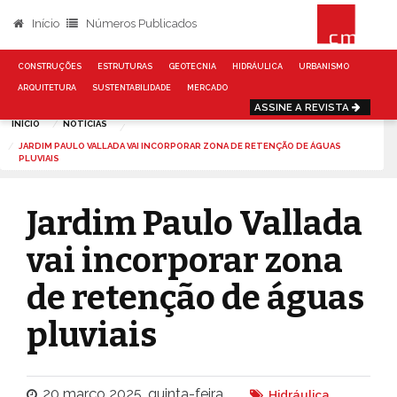
Início
Números Publicados
CONSTRUÇÕES
ESTRUTURAS
GEOTECNIA
HIDRÁULICA
URBANISMO
ARQUITETURA
SUSTENTABILIDADE
MERCADO
ASSINE A REVISTA
INÍCIO
NOTÍCIAS
JARDIM PAULO VALLADA VAI INCORPORAR ZONA DE RETENÇÃO DE ÁGUAS
PLUVIAIS
Jardim Paulo Vallada
vai incorporar zona
de retenção de águas
pluviais
20 março 2025, quinta-feira
Hidráulica