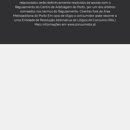
relacionados serão definitivamente resolvidos de acordo com o
Regulamento do Centro de Arbitragem do Porto, por um dos árbitros
nomeados nos termos do Regulamento. Clientes fora da Área
Metropolitana do Porto Em caso de litígio o consumidor pode recorrer a
uma Entidade de Resolução Alternativa de Litígios de Consumo (RAL).
Mais informações em www.consumidor.pt