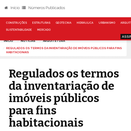
Início
Números Publicados
CONSTRUÇÕES
ESTRUTURAS
GEOTECNIA
HIDRÁULICA
URBANISMO
ARQUIT
SUSTENTABILIDADE
MERCADO
ASSI
INÍCIO
NOTÍCIAS
ARQUITETURA
REGULADOS OS TERMOS DA INVENTARIAÇÃO DE IMÓVEIS PÚBLICOS PARA FINS
HABITACIONAIS
Regulados os termos
da inventariação de
imóveis públicos
para fins
habitacionais