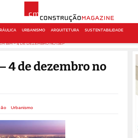
RÁULICA
URBANISMO
ARQUITETURA
SUSTENTABILIDADE
EM BIM – 4 DE DEZEMBRO NO ISEP
– 4 de dezembro no
ção
Urbanismo