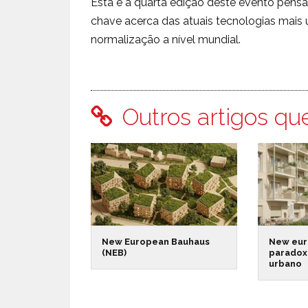
Esta é a quarta edição deste evento pensa
chave acerca das atuais tecnologias mais 
normalização a nível mundial.
Outros artigos qu
New European Bauhaus
New eur
(NEB)
paradox
urbano