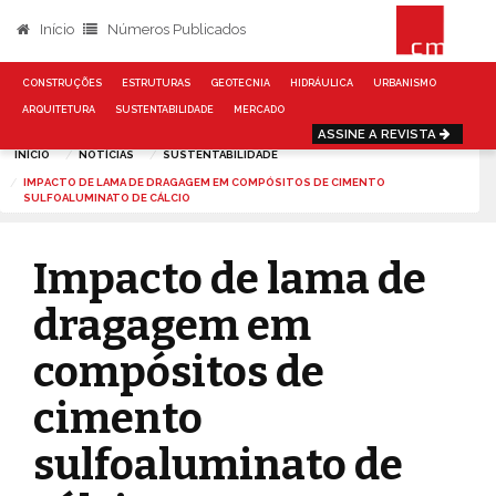
Início
Números Publicados
CONSTRUÇÕES
ESTRUTURAS
GEOTECNIA
HIDRÁULICA
URBANISMO
ARQUITETURA
SUSTENTABILIDADE
MERCADO
ASSINE A REVISTA
INÍCIO
NOTÍCIAS
SUSTENTABILIDADE
IMPACTO DE LAMA DE DRAGAGEM EM COMPÓSITOS DE CIMENTO
SULFOALUMINATO DE CÁLCIO
Impacto de lama de
dragagem em
compósitos de
cimento
sulfoaluminato de