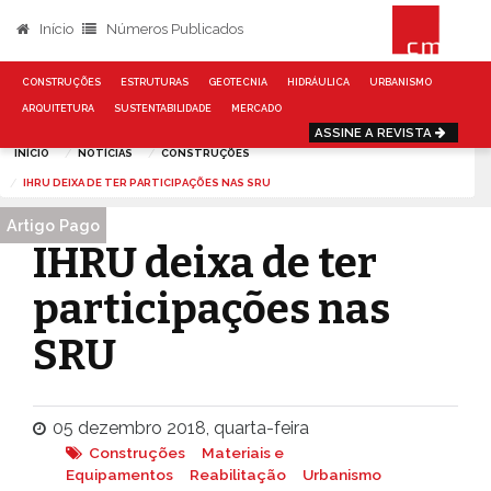
Início
Números Publicados
CONSTRUÇÕES
ESTRUTURAS
GEOTECNIA
HIDRÁULICA
URBANISMO
ARQUITETURA
SUSTENTABILIDADE
MERCADO
ASSINE A REVISTA
INÍCIO
NOTÍCIAS
CONSTRUÇÕES
IHRU DEIXA DE TER PARTICIPAÇÕES NAS SRU
Artigo Pago
IHRU deixa de ter
participações nas
SRU
05 dezembro 2018, quarta-feira
Construções
Materiais e
Equipamentos
Reabilitação
Urbanismo