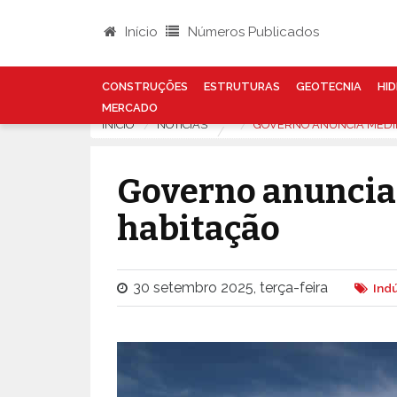
Início
Números Publicados
CONSTRUÇÕES
ESTRUTURAS
GEOTECNIA
HID
MERCADO
INÍCIO
NOTÍCIAS
GOVERNO ANUNCIA MEDI
Governo anuncia
habitação
30 setembro 2025, terça-feira
Ind