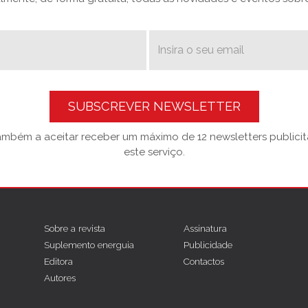
SUBSCREVER NEWSLETTER
também a aceitar receber um máximo de 12 newsletters publicitá
este serviço.
Sobre a revista
Assinatura
Suplemento energuia
Publicidade
Editora
Contactos
Autores