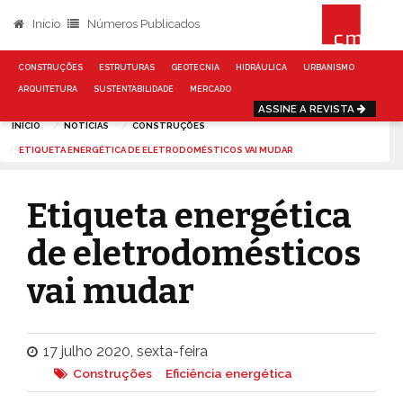
Início
Números Publicados
CONSTRUÇÕES
ESTRUTURAS
GEOTECNIA
HIDRÁULICA
URBANISMO
ARQUITETURA
SUSTENTABILIDADE
MERCADO
ASSINE A REVISTA
INÍCIO
NOTÍCIAS
CONSTRUÇÕES
ETIQUETA ENERGÉTICA DE ELETRODOMÉSTICOS VAI MUDAR
Etiqueta energética
de eletrodomésticos
vai mudar
17 julho 2020, sexta-feira
Construções
Eficiência energética