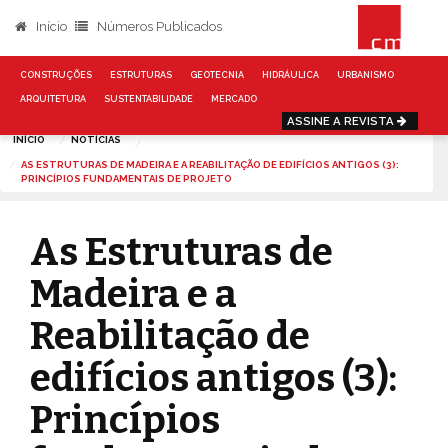
Início
Números Publicados
CONSTRUÇÕES
ESTRUTURAS
GEOTECNIA
HIDRÁULICA
URBANISMO
ARQUITETURA
SUSTENTABILIDADE
MERCADO
ASSINE A REVISTA
INÍCIO
NOTÍCIAS
AS ESTRUTURAS DE MADEIRA E A REABILITAÇÃO DE EDIFÍCIOS ANTIGOS (3):
PRINCÍPIOS FUNDAMENTAIS DE PROJETO
As Estruturas de
Madeira e a
Reabilitação de
edifícios antigos (3):
Princípios