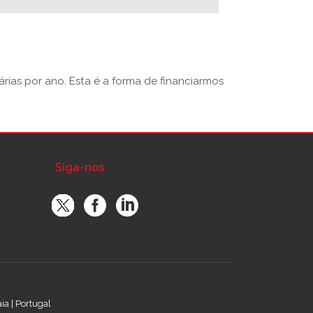
rias por ano. Esta é a forma de financiarmos
Siga-nos
a | Portugal