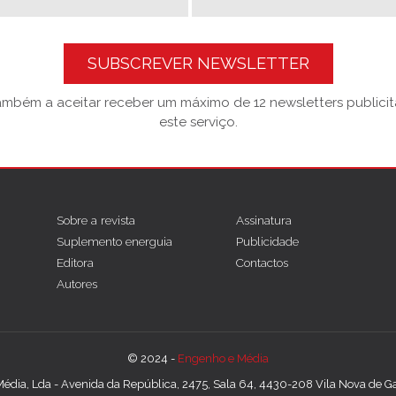
SUBSCREVER NEWSLETTER
também a aceitar receber um máximo de 12 newsletters publicitá
este serviço.
Sobre a revista
Assinatura
Suplemento energuia
Publicidade
Editora
Contactos
Autores
© 2024 -
Engenho e Média
édia, Lda - Avenida da República, 2475, Sala 64, 4430-208 Vila Nova de Gai