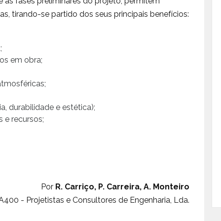
e as fases preliminares do projeto, permitem
s, tirando-se partido dos seus principais benefícios:
;
os em obra;
tmosféricas;
, durabilidade e estética);
 e recursos;
Por
R. Carriço, P. Carreira, A. Monteiro
A400 - Projetistas e Consultores de Engenharia, Lda.