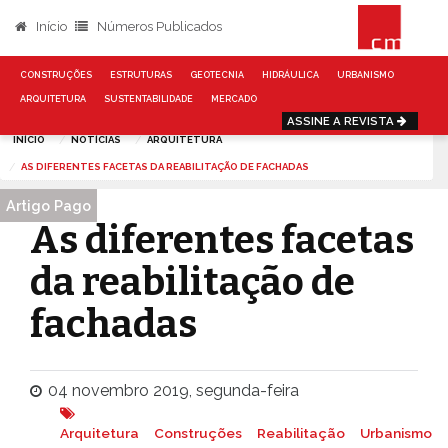
Início
Números Publicados
CONSTRUÇÕES
ESTRUTURAS
GEOTECNIA
HIDRÁULICA
URBANISMO
ARQUITETURA
SUSTENTABILIDADE
MERCADO
ASSINE A REVISTA
INÍCIO
NOTÍCIAS
ARQUITETURA
AS DIFERENTES FACETAS DA REABILITAÇÃO DE FACHADAS
Artigo Pago
As diferentes facetas
da reabilitação de
fachadas
04 novembro 2019, segunda-feira
Arquitetura
Construções
Reabilitação
Urbanismo