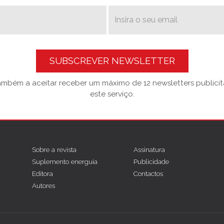
SUBSCREVER NEWSLETTER
também a aceitar receber um máximo de 12 newsletters publicitá
este serviço.
Sobre a revista
Assinatura
Suplemento energuia
Publicidade
Editora
Contactos
Autores