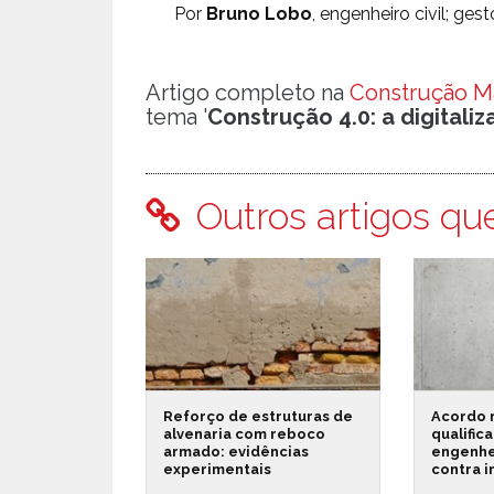
Por
Bruno Lobo
, engenheiro civil; ges
Artigo completo na
Construção Ma
tema '
Construção 4.0: a digitali
Outros artigos qu
Reforço de estruturas de
Acordo 
alvenaria com reboco
qualific
armado: evidências
engenhe
experimentais
contra 