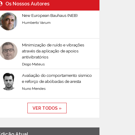
Os Nossos Autores
New European Bauhaus (NEB)
Humberto Varum
Minimização de ruído e vibrações
através da aplicação de apoios
antivibratórios
Diogo Mateus
Avaliação do comportamento sísmico
e reforço de abóbadas de aresta
Nuno Mendes
VER TODOS »
Edição Atual