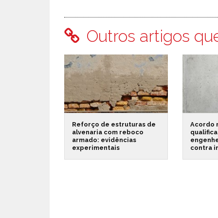
Outros artigos qu
Reforço de estruturas de
Acordo 
alvenaria com reboco
qualific
armado: evidências
engenhe
experimentais
contra 