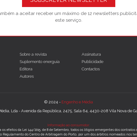
também a aceitar receber um máximo de 12 newsletters publicitá
este serviço.
Sobre a revista
Assinatura
Suplemento energuia
Publicidade
Editora
Contactos
Autores
© 2024 -
Engenho e Média
édia, Lda - Avenida da República, 2475, Sala 64, 4430-208 Vila Nova de Gai
Informação ao consumidor:
 os efeitos da Lei 144/2015, de 8 de Setembro, todos os litígios emergentes dos contrato
m o Regulamento do Centro de Arbitragem do Porto, por um dos árbitros nomeados nos te