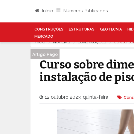
Início
Números Publicados
CONSTRUÇÕES
ESTRUTURAS
GEOTECNIA
HID
MERCADO
INÍCIO
NOTÍCIAS
CONSTRUÇÕES
CURSO SO
Artigo Pago
Curso sobre dim
instalação de pis
12 outubro 2023, quinta-feira
Cons