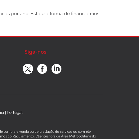
rias por ano. Esta é a forma de financiarmos
Siga-nos
a | Portugal
s de compra e venda ou de prestação de serviços ou com ele
rmos do Regulamento. Clientes fora da Área Metropolitana do