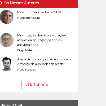
Os Nossos Autores
New European Bauhaus (NEB)
Humberto Varum
Minimização de ruído e vibrações
através da aplicação de apoios
antivibratórios
Diogo Mateus
Avaliação do comportamento sísmico
e reforço de abóbadas de aresta
Nuno Mendes
VER TODOS »
Edição Atual