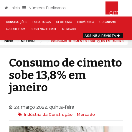
Início
Números Publicados
CONSTRUÇÕES
ESTRUTURAS
GEOTECNIA
HIDRÁULICA
URBANISMO
ARQUITETURA
SUSTENTABILIDADE
MERCADO
ASSINE A REVISTA
INÍCIO
NOTÍCIAS
CONSUMO DE CIMENTO SOBE 13,8% EM JANEIRO
Consumo de cimento
sobe 13,8% em
janeiro
24 março 2022, quinta-feira
Indústria da Construção
Mercado