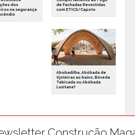
ações dos
de Fachadas Revestidas
iros na segurança
com ETICS/Capoto
incêndio
Abobadilha, Abóbada de
tijoleiras ao baixo, Bóveda
Tabicada ou Abóbada
Lusitana?
ewsletter Construção Mag