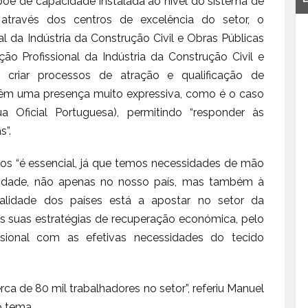
põe de capacidade instalada ao nível do sistema de
 através dos centros de excelência do setor, o
 da Indústria da Construção Civil e Obras Públicas
o Profissional da Indústria da Construção Civil e
 criar processos de atração e qualificação de
á têm uma presença muito expressiva, como é o caso
 Oficial Portuguesa), permitindo “responder às
s”.
nos “é essencial, já que temos necessidades de mão
vidade, não apenas no nosso país, mas também à
alidade dos países está a apostar no setor da
s suas estratégias de recuperação económica, pelo
sional com as efetivas necessidades do tecido
erca de 80 mil trabalhadores no setor”, referiu Manuel
o tema.