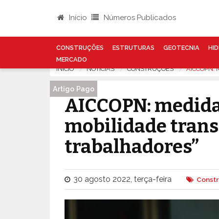
Início
Números Publicados
CONSTRUÇÕES
ESTRUTURAS
GEOTECNIA
HID
MERCADO
INÍCIO
NOTÍCIAS
CONSTRUÇÕES
AICCOPN:
Artigo Pago
AICCOPN: medida
mobilidade trans
trabalhadores”
30 agosto 2022, terça-feira
Const