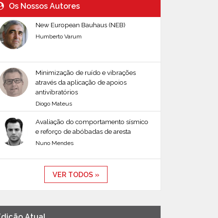
Os Nossos Autores
New European Bauhaus (NEB)
Humberto Varum
Minimização de ruído e vibrações
através da aplicação de apoios
antivibratórios
Diogo Mateus
Avaliação do comportamento sísmico
e reforço de abóbadas de aresta
Nuno Mendes
VER TODOS »
Edição Atual