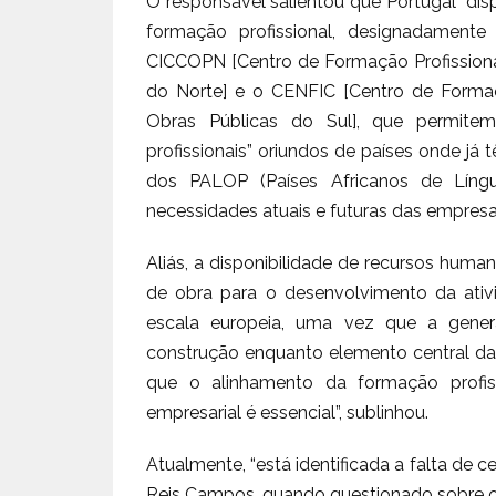
O responsável salientou que Portugal “dis
formação profissional, designadamente
CICCOPN [Centro de Formação Profissional
do Norte] e o CENFIC [Centro de Formaçã
Obras Públicas do Sul], que permitem
profissionais” oriundos de países onde j
dos PALOP (Países Africanos de Língua
necessidades atuais e futuras das empresa
Aliás, a disponibilidade de recursos huma
de obra para o desenvolvimento da ati
escala europeia, uma vez que a gener
construção enquanto elemento central da
que o alinhamento da formação profis
empresarial é essencial”, sublinhou.
Atualmente, “está identificada a falta de c
Reis Campos, quando questionado sobre 