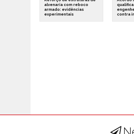
alvenaria com reboco
qualific
armado: evidências
engenhe
experimentais
contra 
N