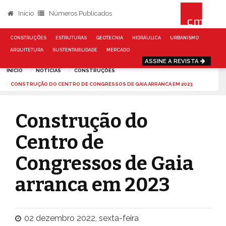
Início
Números Publicados
CONSTRUÇÕES
ESTRUTURAS
GEOTECNIA
HIDRÁULICA
URBANISMO
ARQUITETURA
SUSTENTABILIDADE
MERCADO
ASSINE A REVISTA
INÍCIO
NOTÍCIAS
CONSTRUÇÕES
CONSTRUÇÃO DO CENTRO DE CONGRESSOS DE GAIA ARRANCA EM 2023
Construção do
Centro de
Congressos de Gaia
arranca em 2023
02 dezembro 2022, sexta-feira