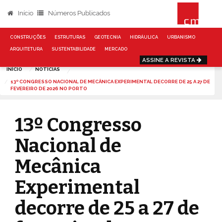
Início
Números Publicados
CONSTRUÇÕES
ESTRUTURAS
GEOTECNIA
HIDRÁULICA
URBANISMO
ARQUITETURA
SUSTENTABILIDADE
MERCADO
ASSINE A REVISTA
INÍCIO
NOTÍCIAS
13º CONGRESSO NACIONAL DE MECÂNICA EXPERIMENTAL DECORRE DE 25 A 27 DE
FEVEREIRO DE 2026 NO PORTO
13º Congresso
Nacional de
Mecânica
Experimental
decorre de 25 a 27 de