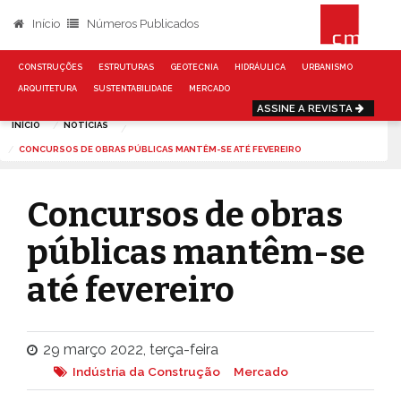
Início
Números Publicados
CONSTRUÇÕES
ESTRUTURAS
GEOTECNIA
HIDRÁULICA
URBANISMO
ARQUITETURA
SUSTENTABILIDADE
MERCADO
ASSINE A REVISTA
INÍCIO
NOTÍCIAS
CONCURSOS DE OBRAS PÚBLICAS MANTÊM-SE ATÉ FEVEREIRO
Concursos de obras
públicas mantêm-se
até fevereiro
29 março 2022, terça-feira
Indústria da Construção
Mercado