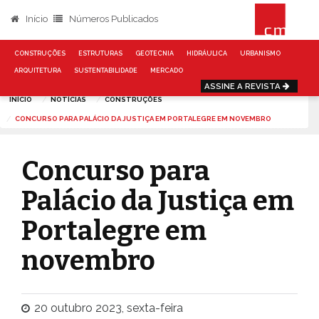
Início
Números Publicados
CONSTRUÇÕES
ESTRUTURAS
GEOTECNIA
HIDRÁULICA
URBANISMO
ARQUITETURA
SUSTENTABILIDADE
MERCADO
ASSINE A REVISTA
INÍCIO
NOTÍCIAS
CONSTRUÇÕES
CONCURSO PARA PALÁCIO DA JUSTIÇA EM PORTALEGRE EM NOVEMBRO
Concurso para
Palácio da Justiça em
Portalegre em
novembro
20 outubro 2023, sexta-feira