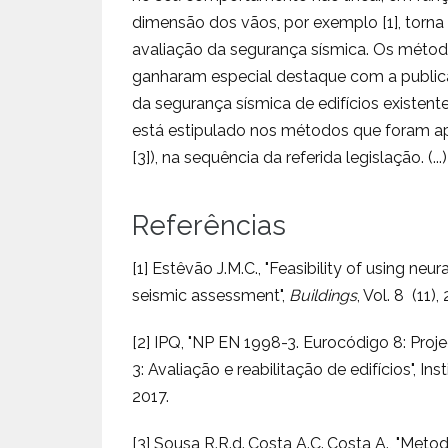
dimensão dos vãos, por exemplo [1], torna 
avaliação da segurança sísmica. Os métod
ganharam especial destaque com a publica
da segurança sísmica de edifícios existen
está estipulado nos métodos que foram a
[3]), na sequência da referida legislação. (...)
Referências
[1] Estêvão J.M.C., "Feasibility of using neu
seismic assessment",
Buildings
, Vol. 8 (11),
[2] IPQ, "NP EN 1998-3. Eurocódigo 8: Proje
3: Avaliação e reabilitação de edifícios", I
2017.
[3] Sousa R.R.d.,Costa A.C.,Costa A., "Met