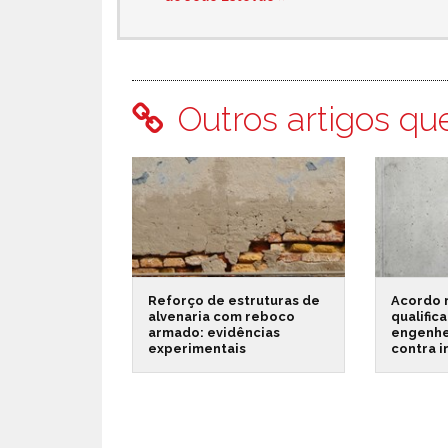
Outros artigos qu
Reforço de estruturas de
Acordo 
alvenaria com reboco
qualific
armado: evidências
engenhe
experimentais
contra 