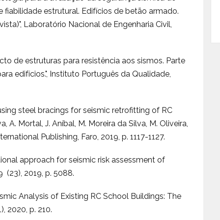
 fiabilidade estrutural. Edifícios de betão armado.
ta)", Laboratório Nacional de Engenharia Civil,
cto de estruturas para resistência aos sismos. Parte
ara edifícios.", Instituto Português da Qualidade,
 using steel bracings for seismic retrofitting of RC
va, A. Mortal, J. Aníbal, M. Moreira da Silva, M. Oliveira,
rnational Publishing, Faro, 2019, p. 1117-1127.
tional approach for seismic risk assessment of
 9 (23), 2019, p. 5088.
eismic Analysis of Existing RC School Buildings: The
1), 2020, p. 210.