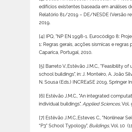
edifícios existentes baseada em análises de
Relatório 81/2019 – DE/NESDE (Versão revis
2019.
[4] IPQ, "NP EN 1998-1. Eurocódigo 8: Proje
1: Regras gerais, acções sísmicas e regras p
Caparica, Portugal, 2010.
[5] Barreto V.,Estêvão J.M.C., "Feasibility of
school buildings", in: J. Monteiro, A. João Sil
N. Sousa (Eds.) INCREaSE 2019, Springer Inte
[6] Estêvão J.M.C., "An integrated computa
individual buildings",
Applied Sciences
, Vol.
[7] Estêvão J.M.C.,Esteves C., "Nonlinear S
“P3” School Typology",
Buildings
, Vol. 10 (1