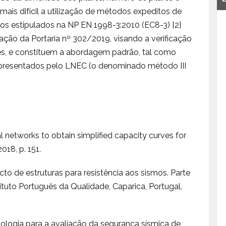
mais difícil a utilização de métodos expeditos de
os estipulados na NP EN 1998-3:2010 (EC8-3) [2]
ção da Portaria nº 302/2019, visando a verificação
tes, e constituem a abordagem padrão, tal como
presentados pelo LNEC (o denominado método III
ral networks to obtain simplified capacity curves for
 2018, p. 151.
cto de estruturas para resistência aos sismos. Parte
nstituto Português da Qualidade, Caparica, Portugal,
odologia para a avaliação da segurança sísmica de