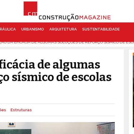
RÁULICA
URBANISMO
ARQUITETURA
SUSTENTABILIDADE
ÃO DA EFICÁCIA DE ALGUMAS SOLUÇÕES DE REFORÇO SÍSMICO DE ES
icácia de algumas
ço sísmico de escolas
ões
Estruturas