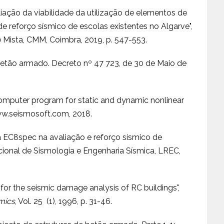
aliação da viabilidade da utilização de elementos de
eforço sísmico de escolas existentes no Algarve",
e Mista, CMM, Coimbra, 2019, p. 547-553.
betão armado. Decreto nº 47 723, de 30 de Maio de
omputer program for static and dynamic nonlinear
/www.seismosoft.com, 2018.
ma EC8spec na avaliação e reforço sísmico de
acional de Sismologia e Engenharia Sísmica, LREC,
 for the seismic damage analysis of RC buildings",
mics
, Vol. 25 (1), 1996, p. 31-46.