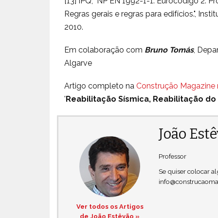
[13] IPQ, "NP EN 1992-1-1. Eurocódigo 2: Pr
Regras gerais e regras para edifícios.", Ins
2010.
Em colaboração com
Bruno Tomás
, Depa
Algarve
Artigo completo na
Construção Magazine 
'
Reabilitação Sísmica, Reabilitação do
João Est
Professor
Se quiser colocar 
info@construcaoma
Ver todos os Artigos
de João Estêvão »