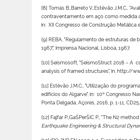
[8] Tomás B.,Barreto V.,Estêvão J.M.C., "Av
contraventamento em aço como medida de r
in: XII Congresso de Construção Metálica 
[9] REBA, "Regulamento de estruturas de 
1967.", Imprensa Nacional, Lisboa, 1967.
[10] Seismosoft, "SeismoStruct 2018 – A c
analysis of framed structures", in, http:/
[11] Estêvão J.M.C., "Utilização do progra
edifícios do Algarve", in: 10º Congresso N
Ponta Delgada, Açores, 2016, p. 1-11, CD25.
[12] Fajfar P.,GaŠPerŠIC P., "The N2 method
Earthquake Engineering & Structural Dyna