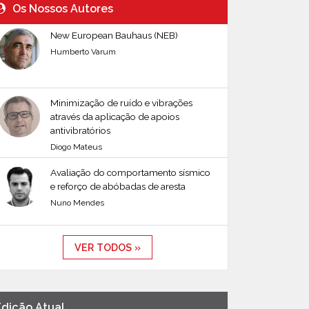
Os Nossos Autores
New European Bauhaus (NEB)
Humberto Varum
Minimização de ruído e vibrações
através da aplicação de apoios
antivibratórios
Diogo Mateus
Avaliação do comportamento sísmico
e reforço de abóbadas de aresta
Nuno Mendes
VER TODOS »
Edição Atual