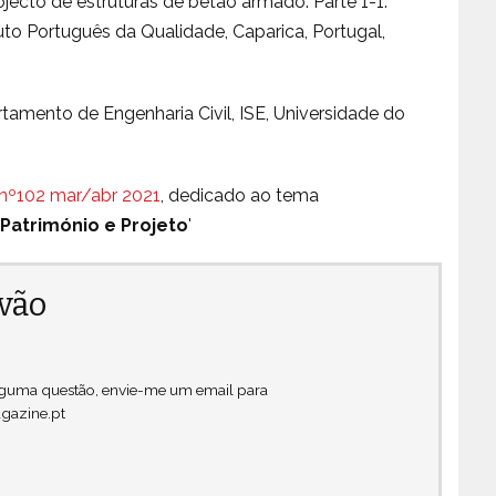
ojecto de estruturas de betão armado. Parte 1-1:
tituto Português da Qualidade, Caparica, Portugal,
rtamento de Engenharia Civil, ISE, Universidade do
nº102 mar/abr 2021
, dedicado ao tema
 Património e Projeto
'
êvão
alguma questão, envie-me um email para
gazine.pt