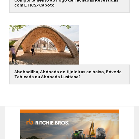
Comportamento ao Fogo de Fachadas Revestidas
com ETICS/Capoto
Abobadilha, Abóbada de tijoleiras ao baixo, Bóveda
Tabicada ou Abóbada Lusitana?