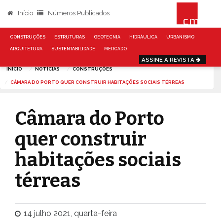
Início
Números Publicados
CONSTRUÇÕES
ESTRUTURAS
GEOTECNIA
HIDRÁULICA
URBANISMO
ARQUITETURA
SUSTENTABILIDADE
MERCADO
ASSINE A REVISTA
INÍCIO
NOTÍCIAS
CONSTRUÇÕES
CÂMARA DO PORTO QUER CONSTRUIR HABITAÇÕES SOCIAIS TÉRREAS
Câmara do Porto
quer construir
habitações sociais
térreas
14 julho 2021, quarta-feira