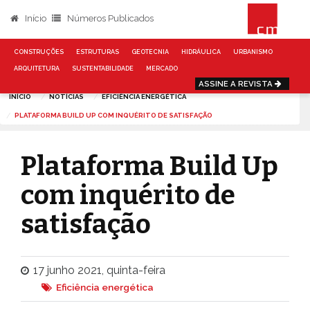
Início
Números Publicados
CONSTRUÇÕES
ESTRUTURAS
GEOTECNIA
HIDRÁULICA
URBANISMO
ARQUITETURA
SUSTENTABILIDADE
MERCADO
ASSINE A REVISTA
INÍCIO
NOTÍCIAS
EFICIÊNCIA ENERGÉTICA
PLATAFORMA BUILD UP COM INQUÉRITO DE SATISFAÇÃO
Plataforma Build Up
com inquérito de
satisfação
17 junho 2021, quinta-feira
Eficiência energética