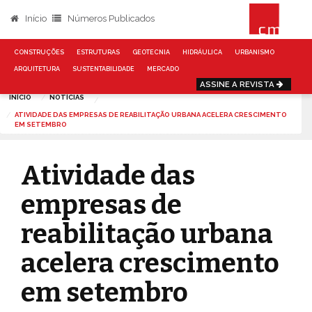
Início
Números Publicados
CONSTRUÇÕES
ESTRUTURAS
GEOTECNIA
HIDRÁULICA
URBANISMO
ARQUITETURA
SUSTENTABILIDADE
MERCADO
ASSINE A REVISTA
INÍCIO
NOTÍCIAS
ATIVIDADE DAS EMPRESAS DE REABILITAÇÃO URBANA ACELERA CRESCIMENTO
EM SETEMBRO
Atividade das
empresas de
reabilitação urbana
acelera crescimento
em setembro