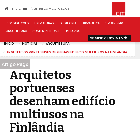
Início
Números Publicados
CONSTRUÇÕES
ESTRUTURAS
GEOTECNIA
HIDRÁULICA
URBANISMO
ARQUITETURA
SUSTENTABILIDADE
MERCADO
ASSINE A REVISTA
INÍCIO
NOTÍCIAS
ARQUITETURA
ARQUITETOS PORTUENSES DESENHAM EDIFÍCIO MULTIUSOS NA FINLÂNDIA
Artigo Pago
Arquitetos
portuenses
desenham edifício
multiusos na
Finlândia