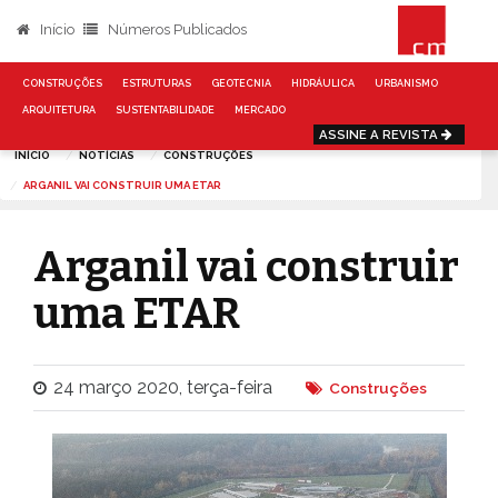
Início
Números Publicados
CONSTRUÇÕES
ESTRUTURAS
GEOTECNIA
HIDRÁULICA
URBANISMO
ARQUITETURA
SUSTENTABILIDADE
MERCADO
ASSINE A REVISTA
INÍCIO
NOTÍCIAS
CONSTRUÇÕES
ARGANIL VAI CONSTRUIR UMA ETAR
Arganil vai construir
uma ETAR
24 março 2020, terça-feira
Construções