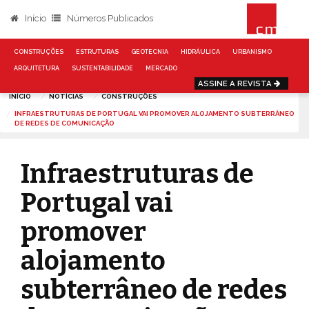
Início
Números Publicados
CONSTRUÇÕES
ESTRUTURAS
GEOTECNIA
HIDRÁULICA
URBANISMO
ARQUITETURA
SUSTENTABILIDADE
MERCADO
ASSINE A REVISTA
INÍCIO
NOTÍCIAS
CONSTRUÇÕES
INFRAESTRUTURAS DE PORTUGAL VAI PROMOVER ALOJAMENTO SUBTERRÂNEO
DE REDES DE COMUNICAÇÃO
Infraestruturas de
Portugal vai
promover
alojamento
subterrâneo de redes