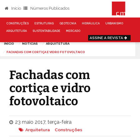
Início
Números Publicados
CONSTRUÇÕES
ESTRUTURAS
GEOTECNIA
HIDRÁULICA
URBANISMO
ARQUITETURA
SUSTENTABILIDADE
MERCADO
ASSINE A REVISTA
INÍCIO
NOTÍCIAS
ARQUITETURA
FACHADAS COM CORTIÇA E VIDRO FOTOVOLTAICO
Fachadas com
cortiça e vidro
fotovoltaico
23 maio 2017, terça-feira
Arquitetura
Construções