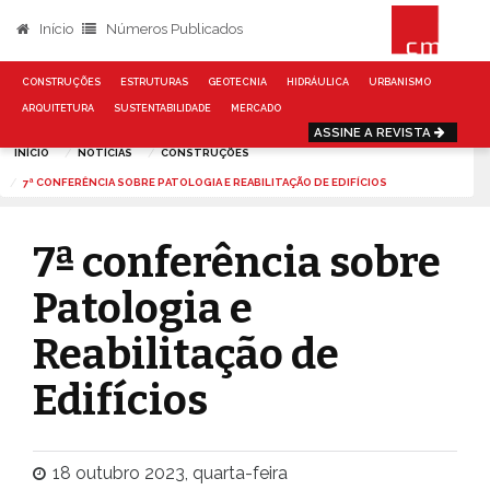
Início
Números Publicados
CONSTRUÇÕES
ESTRUTURAS
GEOTECNIA
HIDRÁULICA
URBANISMO
ARQUITETURA
SUSTENTABILIDADE
MERCADO
ASSINE A REVISTA
INÍCIO
NOTÍCIAS
CONSTRUÇÕES
7ª CONFERÊNCIA SOBRE PATOLOGIA E REABILITAÇÃO DE EDIFÍCIOS
7ª conferência sobre
Patologia e
Reabilitação de
Edifícios
18 outubro 2023, quarta-feira