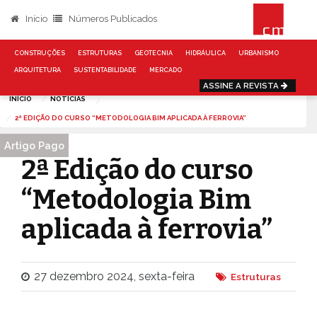
Início
Números Publicados
CONSTRUÇÕES
ESTRUTURAS
GEOTECNIA
HIDRÁULICA
URBANISMO
ARQUITETURA
SUSTENTABILIDADE
MERCADO
ASSINE A REVISTA
INÍCIO
NOTÍCIAS
2ª EDIÇÃO DO CURSO “METODOLOGIA BIM APLICADA À FERROVIA”
Artigo Pago
2ª Edição do curso
“Metodologia Bim
aplicada à ferrovia”
27 dezembro 2024, sexta-feira
Estruturas